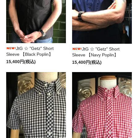
JtG ☆ "Getz" Short
JtG ☆ "Getz" Short
Sleeve 【Black Poplin】
Sleeve 【Navy Poplin】
15,400円(税込)
15,400円(税込)