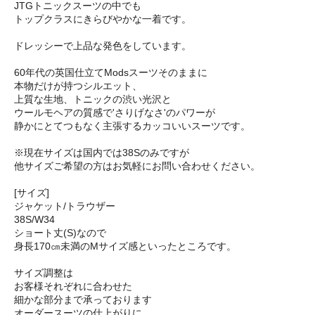
JTGトニックスーツの中でも
トップクラスにきらびやかな一着です。
ドレッシーで上品な発色をしています。
60年代の英国仕立てModsスーツそのままに
本物だけが持つシルエット、
上質な生地、トニックの渋い光沢と
ウールモヘアの質感で'さりげなさ'のパワーが
静かにとてつもなく主張するカッコいいスーツです。
※現在サイズは国内では38Sのみですが
他サイズご希望の方はお気軽にお問い合わせください。
[サイズ]
ジャケット/トラウザー
38S/W34
ショート丈(S)なので
身長170㎝未満のMサイズ感といったところです。
サイズ調整は
お客様それぞれに合わせた
細かな部分まで承っております
オーダースーツの仕上がりに