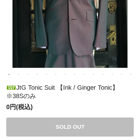
JtG Tonic Suit 【Ink / Ginger Tonic】
※38Sのみ
0円(税込)
SOLD OUT