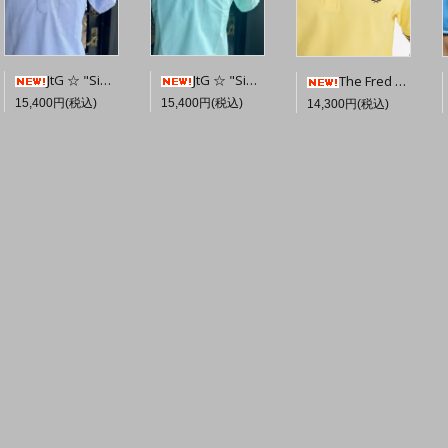
JtG ☆ "Sidney" Popover Oxford Shirt 【Sky Blue】
JtG ☆ "Sidney" Popover Oxford Shirt 【Bright Mint】
The Fred Perry Shirt M3600 【Lemon Barley / Tennis Blue / Tennis Blue】☆英国直輸入ピンバッジプレゼント
15,400円(税込)
15,400円(税込)
14,300円(税込)