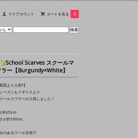
マイアカウント
カートを見る
0
School Scarves スクールマ
ラー【Burgundy×White】
英国より入荷‼︎】
シーズンもイギリスより
クールマフラーが入荷しました！
が約25cm
さが約180cm。
みのあるウール生地で