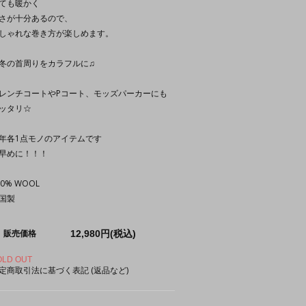
ても暖かく
さが十分あるので、
しゃれな巻き方が楽しめます。
冬の首周りをカラフルに♫
レンチコートやPコート、モッズパーカーにも
ッタリ☆
年各1点モノのアイテムです
早めに！！！
00% WOOL
国製
12,980円(税込)
販売価格
OLD OUT
定商取引法に基づく表記 (返品など)