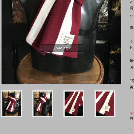
と
長
お
真
ト
ピ
Loading...
毎
お
1
英
S
特