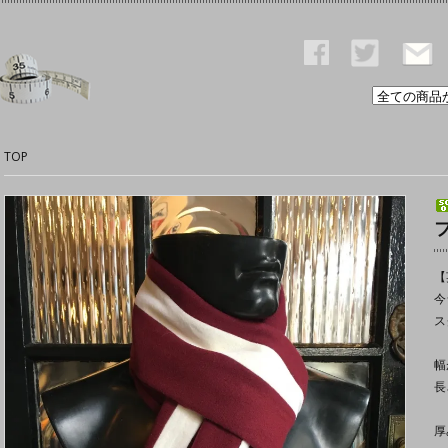
TOP
フ
【
今
ス
幅
長
厚