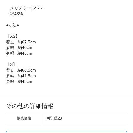
・メリノウール52%
・綿48%
●寸法●
【XS】
着丈...約67.5cm
肩幅...約40cm
身幅...約46cm
【S】
着丈...約68.5cm
肩幅...約41.5cm
身幅...約48cm
その他の詳細情報
販売価格
0円(税込)