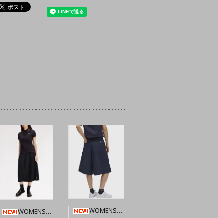
WOMENS★FRED PERRY Pleated Short 【Navy】☆英国直輸入ピンバッジプレゼント
WOMENS★FRED PERRY Pleated Midi Skirt 【Black】☆英国直輸入ピンバッジプレゼント