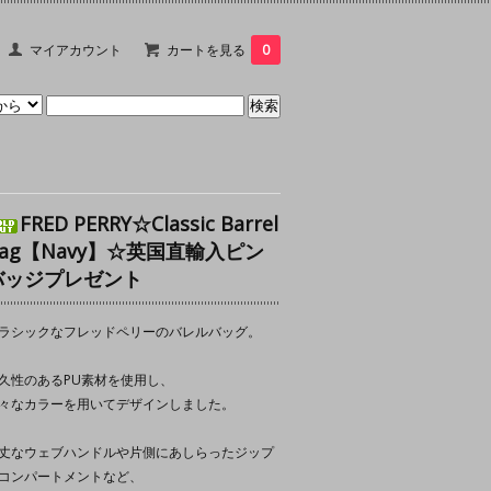
マイアカウント
カートを見る
0
FRED PERRY☆Classic Barrel
Bag【Navy】☆英国直輸入ピン
バッジプレゼント
ラシックなフレッドペリーのバレルバッグ。
久性のあるPU素材を使用し、
々なカラーを用いてデザインしました。
丈なウェブハンドルや片側にあしらったジップ
コンパートメントなど、