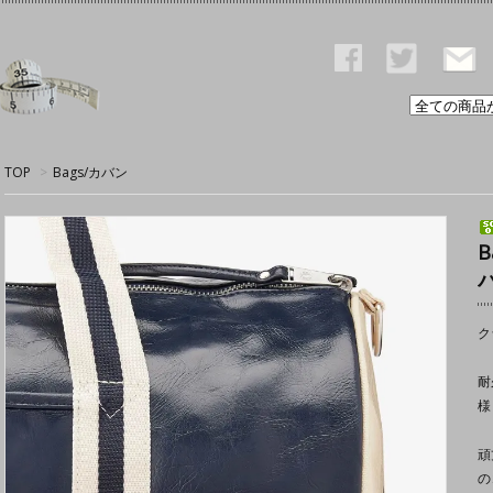
TOP
>
Bags/カバン
ク
耐
様
頑
の