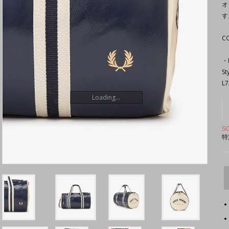
オ
す
CO
・
St
L7
Loading...
S
特