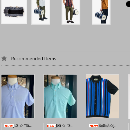
Recommended Items
新商品☆JTG Sands S/S Button-Through Knit 【Navy】
JtG ☆ "Sidney" Popover Oxford Shirt 【Sky Blue】
JtG ☆ "Sidney" Popover Oxford Shirt 【Bright Mint】