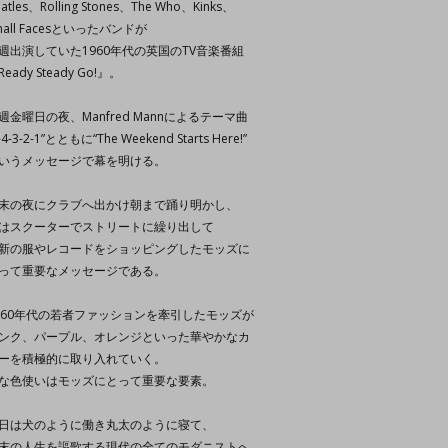
atles、Rolling Stones、The Who、Kinks、
mall Facesといったバンドが
週出演していた1960年代の英国のTV音楽番組
Ready Steady Go!』。
週金曜日の夜、Manfred Mannによるテーマ曲
-4-3-2-1”とともに“The Weekend Starts Here!”
いうメッセージで幕を明ける。
末の夜にクラブへ出かけ朝まで踊り明かし、
はスクーターでストリートに繰り出して
新の服やレコードをショッピングしたモッズに
って重要なメッセージである。
960年代の若者ファッションを牽引したモッズが
ンク、パープル、オレンジといった華やかなカ
ーを積極的に取り入れていく。
な色使いはモッズにとって重要な要素。
日は犬のように働き丸太のように寝て、
末の人生を謳歌する現代の全てのモダニストへ