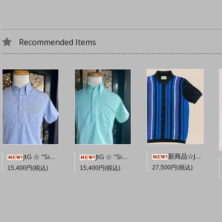
Recommended Items
新商品☆JTG Sands S/S Button-Through Knit 【Navy】
JtG ☆ "Sidney" Popover Oxford Shirt 【Sky Blue】
JtG ☆ "Sidney" Popover Oxford Shirt 【Bright Mint】
27,500円(税込)
15,400円(税込)
15,400円(税込)