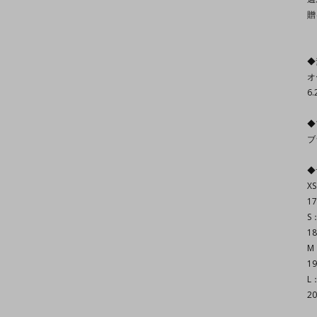
贈
◆
オ
6.
◆
ブ
◆
X
1
S
18
M
19
L
20