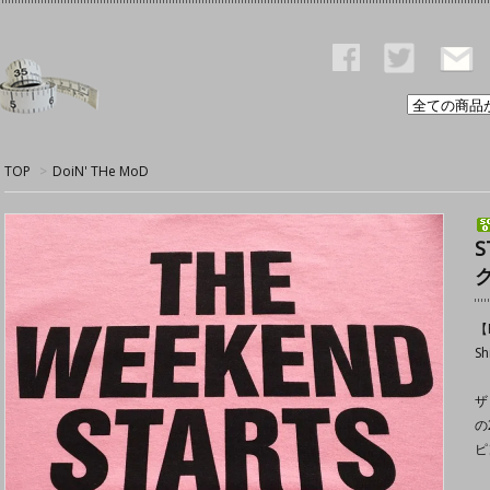
TOP
>
DoiN' THe MoD
S
【P
Sh
ザ
の
ピ