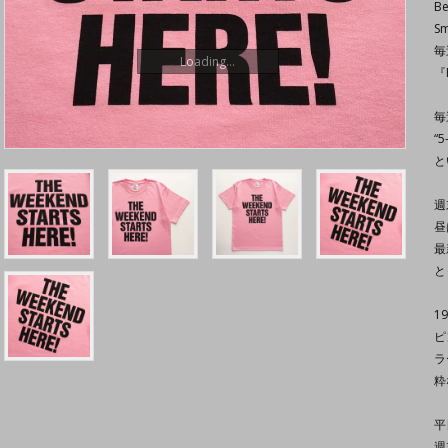
Be
S
毎
Loading...
『
毎
“5
と
週
昼
最
と
1
ピ
ラ
粋
平
週