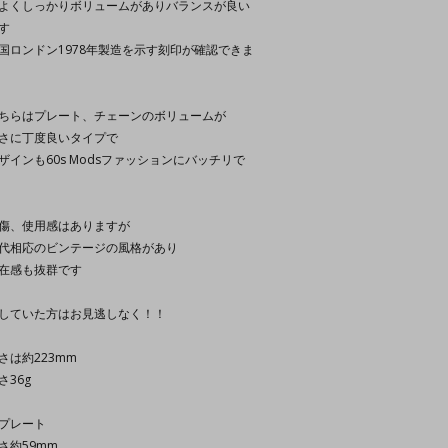
よくしっかりボリュームがありバランスが良い
す
国ロンドン1978年製造を示す刻印が確認できま
ちらはプレート、チェーンのボリュームが
さに丁度良いタイプで
ザインも60s Modsファッションにバッチリで
傷、使用感はありますが
代相応のビンテージの風格があり
在感も抜群です
していた方はお見逃しなく！！
さは約223mm
さ36g
Dプレート
さ約59mm