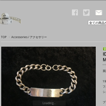
TOP
>
Accessories / アクセサリー
I
M
英
1
フ
シ
プ
Loading...