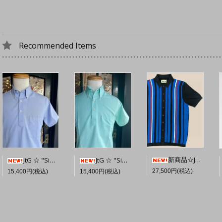
Recommended Items
新商品☆JTG Sands S/S Button-Through Knit 【Navy】
JtG ☆ "Sidney" Popover Oxford Shirt 【Sky Blue】
JtG ☆ "Sidney" Popover Oxford Shirt 【Bright Mint】
27,500円(税込)
15,400円(税込)
15,400円(税込)