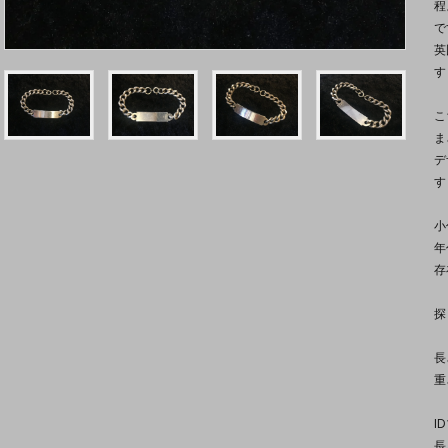
程
で
英
す
こ
ま
デ
す
小
年
存
探
長
重
I
長