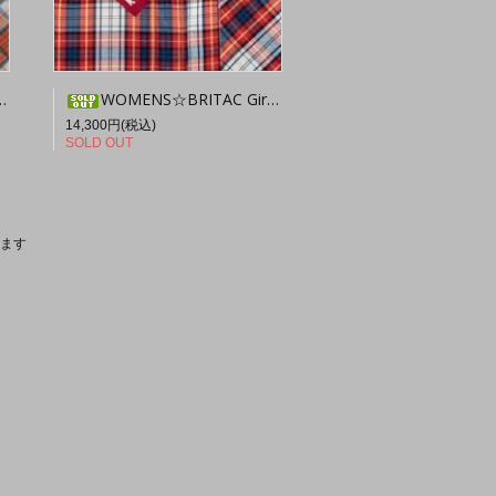
WOMENS☆BRITAC Girl SL030
14,300円(税込)
SOLD OUT
います