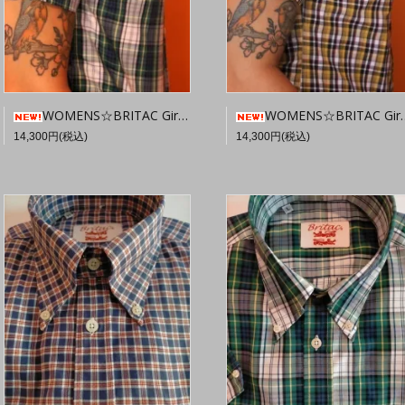
WOMENS☆BRITAC Girl SL36
WOMENS☆BRITAC Girl SL38
14,300円(税込)
14,300円(税込)