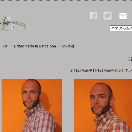
TOP
>
Britac Made in Barcelona
>
S/S 半袖
[
全 [12] 商品中 [1-12] 商品を表示して