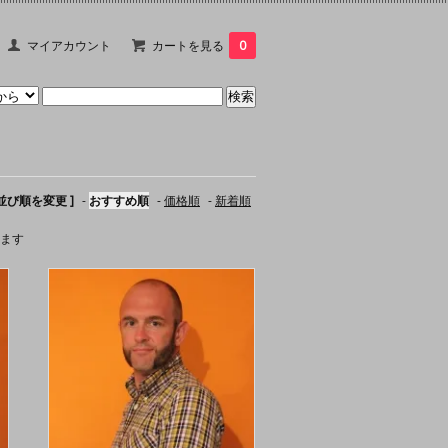
マイアカウント
カートを見る
0
 並び順を変更 ]
-
おすすめ順
-
価格順
-
新着順
います